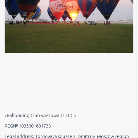
«Ballooning Club «Aerowaltz LLC »
REG№ 1035001601733
Legal address: Torgovaya square 3, Dmitrov, Moscow region,