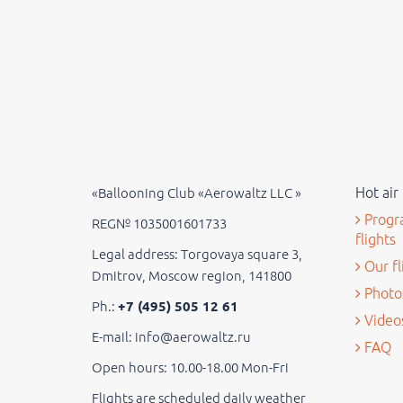
Hot air 
«Ballooning Club «Aerowaltz LLC »
Progra
REG№ 1035001601733
flights
Legal address: Torgovaya square 3,
Our fl
Dmitrov, Moscow region, 141800
Photo
Ph.:
+7 (495) 505 12 61
Video
E-mail: info@aerowaltz.ru
FAQ
Open hours: 10.00-18.00 Mon-Fri
Flights are scheduled daily weather