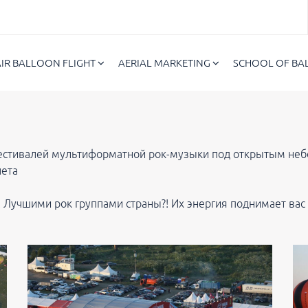
AIR BALLOON FLIGHT
AERIAL MARKETING
SCHOOL OF B
естивалей мультиформатной рок-музыки под открытым неб
лета
?! Лучшими рок группами страны?! Их энергия поднимает ва